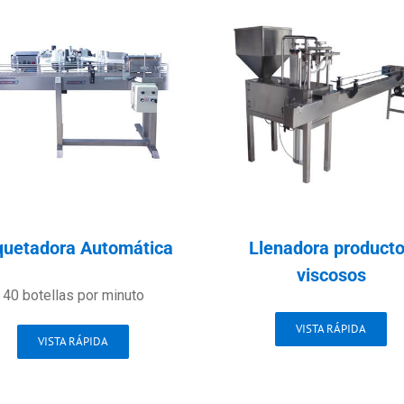
quetadora Automática
Llenadora product
viscosos
40 botellas por minuto
VISTA RÁPIDA
VISTA RÁPIDA