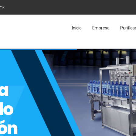
.mx
Inicio
Empresa
Purific
a
do
fón