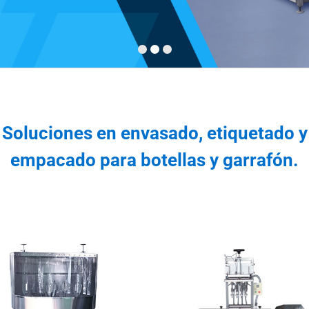
Soluciones en envasado, etiquetado y
empacado para botellas y garrafón.