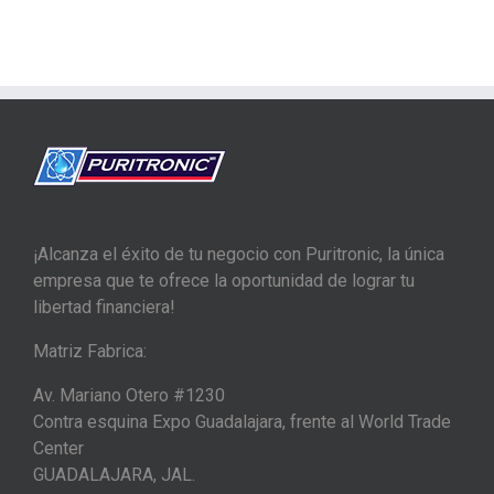
¡Alcanza el éxito de tu negocio con Puritronic, la única
empresa que te ofrece la oportunidad de lograr tu
libertad financiera!
Matriz Fabrica:
Av. Mariano Otero #1230
Contra esquina Expo Guadalajara, frente al World Trade
Center
GUADALAJARA, JAL.